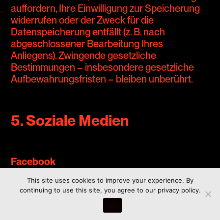
auffordern, Ihre Einwilligung zur Speicherung
widerrufen oder der Zweck für die
Datenspeicherung entfällt (z. B. nach
abgeschlossener Bearbeitung Ihres
Anliegens). Zwingende gesetzliche
Bestimmungen – insbesondere gesetzliche
Aufbewahrungsfristen – bleiben unberührt.
5. Soziale Medien
Facebook
Auf dieser Website sind Elemente des sozialen
This site uses cookies to improve your experience. By
continuing to use this site, you agree to our privacy policy.
Netzwerks Facebook integriert. Anbieter
dieses Dienstes ist die Meta Platforms Ireland
Ok
Limited, 4 Grand Canal Square, Dublin 2, Irland.